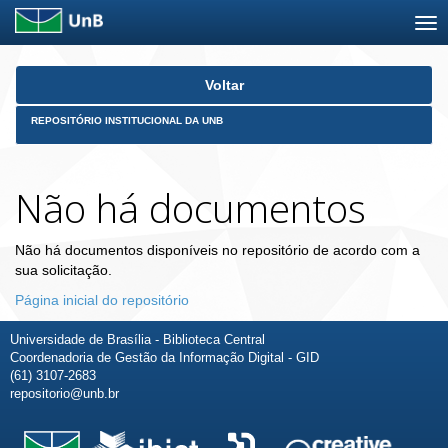
Skip
Voltar
navigation
REPOSITÓRIO INSTITUCIONAL DA UNB
Não há documentos
Não há documentos disponíveis no repositório de acordo com a
sua solicitação.
Página inicial do repositório
Universidade de Brasília - Biblioteca Central
Coordenadoria de Gestão da Informação Digital - GID
(61) 3107-2683
repositorio@unb.br