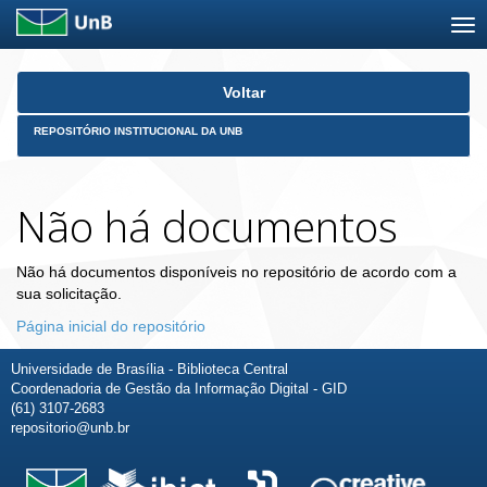
Skip
Voltar
navigation
REPOSITÓRIO INSTITUCIONAL DA UNB
Não há documentos
Não há documentos disponíveis no repositório de acordo com a
sua solicitação.
Página inicial do repositório
Universidade de Brasília - Biblioteca Central
Coordenadoria de Gestão da Informação Digital - GID
(61) 3107-2683
repositorio@unb.br