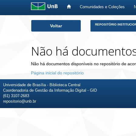
Comunidades e Coleções
Skip
REPOSITÓRIO INSTITUCIO
Voltar
navigation
Não há documento
Não há documentos disponíveis no repositório de acor
Página inicial do repositório
Universidade de Brasília - Biblioteca Central
Coordenadoria de Gestão da Informação Digital - GID
(61) 3107-2683
repositorio@unb.br