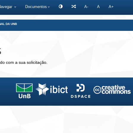
Navegar
Documentos
A-
A
A+
NAL DA UNB
s
do com a sua solicitação.