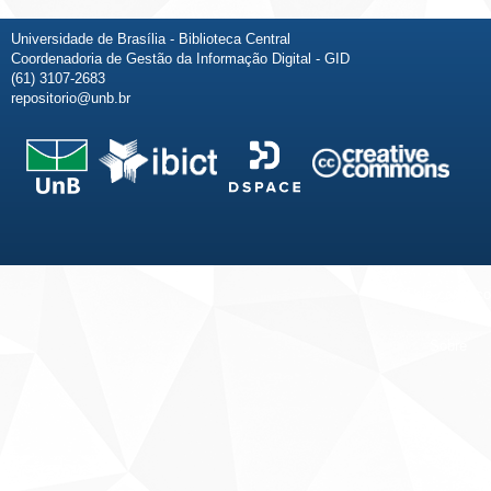
Universidade de Brasília - Biblioteca Central
Coordenadoria de Gestão da Informação Digital - GID
(61) 3107-2683
repositorio@unb.br
Fale conosco
Sobre