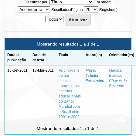
Classificar por:
Em ordem:
Resultados/Página
Registro(s):
Mostrando resultados 1 a 1 de 1
Data de
Data de
Título
Autor(es)
Orientador(es)
publicação
defesa
15-Set-2011
18-Mar-2011
As clivagens
Maso,
Martins,
de um
Tchella
Estevão
discuro
Fernandes
Chaves de
aparente : os
Rezende
acordos
educacionais
do Banco
Mundial com
o Brasil entre
1991 e 2002
Mostrando resultados 1 a 1 de 1