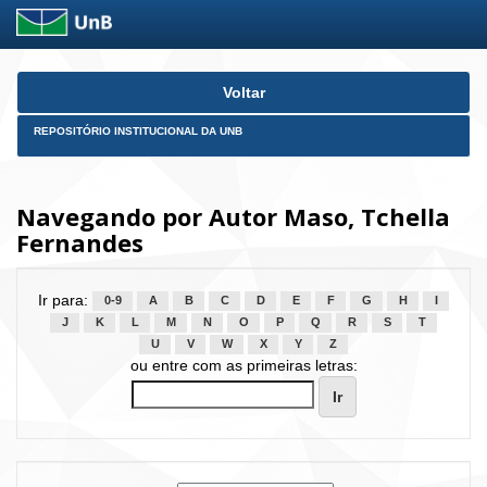
Skip
Voltar
navigation
REPOSITÓRIO INSTITUCIONAL DA UNB
Navegando por Autor Maso, Tchella
Fernandes
Ir para:
0-9
A
B
C
D
E
F
G
H
I
J
K
L
M
N
O
P
Q
R
S
T
U
V
W
X
Y
Z
ou entre com as primeiras letras: