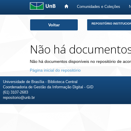
Comunidades e Coleções
Skip
REPOSITÓRIO INSTITUCIO
Voltar
navigation
Não há documento
Não há documentos disponíveis no repositório de acor
Página inicial do repositório
Universidade de Brasília - Biblioteca Central
Coordenadoria de Gestão da Informação Digital - GID
(61) 3107-2683
repositorio@unb.br