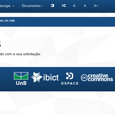
Navegar
Documentos
A-
A
A+
NAL DA UNB
s
do com a sua solicitação.