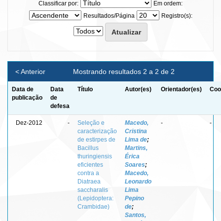
Classificar por:
Em ordem:
Resultados/Página
Registro(s):
< Anterior
Mostrando resultados 2 a 2 de 2
Data de
Data
Título
Autor(es)
Orientador(es)
Coo
publicação
de
defesa
Dez-2012
-
Seleção e
Macedo,
-
-
caracterização
Cristina
de estirpes de
Lima de
;
Bacillus
Martins,
thuringiensis
Érica
eficientes
Soares
;
contra a
Macedo,
Diatraea
Leonardo
saccharalis
Lima
(Lepidoptera:
Pepino
Crambidae)
de
;
Santos,