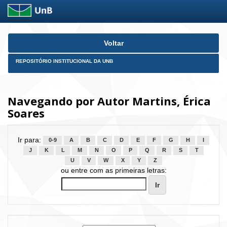
Skip
Voltar
navigation
REPOSITÓRIO INSTITUCIONAL DA UNB
Navegando por Autor Martins, Érica
Soares
Ir para:
0-9
A
B
C
D
E
F
G
H
I
J
K
L
M
N
O
P
Q
R
S
T
U
V
W
X
Y
Z
ou entre com as primeiras letras: