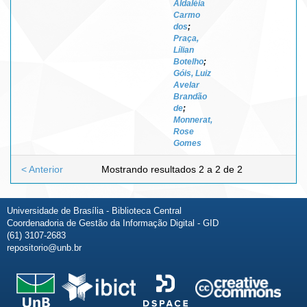
Aldaléia
Carmo
dos
;
Praça,
Lílian
Botelho
;
Góis, Luiz
Avelar
Brandão
de
;
Monnerat,
Rose
Gomes
< Anterior
Mostrando resultados 2 a 2 de 2
Universidade de Brasília - Biblioteca Central
Coordenadoria de Gestão da Informação Digital - GID
(61) 3107-2683
repositorio@unb.br