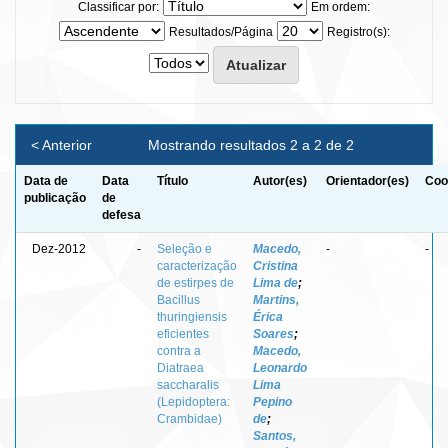
Classificar por:
Em ordem:
Resultados/Página
Registro(s):
< Anterior
Mostrando resultados 2 a 2 de 2
Data de
Data
Título
Autor(es)
Orientador(es)
Coo
publicação
de
defesa
Dez-2012
-
Seleção e
Macedo,
-
-
caracterização
Cristina
de estirpes de
Lima de
;
Bacillus
Martins,
thuringiensis
Érica
eficientes
Soares
;
contra a
Macedo,
Diatraea
Leonardo
saccharalis
Lima
(Lepidoptera:
Pepino
Crambidae)
de
;
Santos,