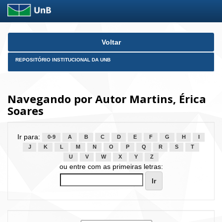
Skip
Voltar
navigation
REPOSITÓRIO INSTITUCIONAL DA UNB
Navegando por Autor Martins, Érica
Soares
Ir para:
0-9
A
B
C
D
E
F
G
H
I
J
K
L
M
N
O
P
Q
R
S
T
U
V
W
X
Y
Z
ou entre com as primeiras letras: