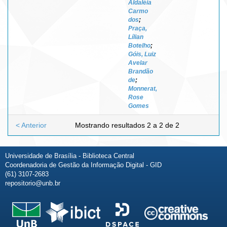
Aldaléia
Carmo
dos
;
Praça,
Lílian
Botelho
;
Góis, Luiz
Avelar
Brandão
de
;
Monnerat,
Rose
Gomes
< Anterior
Mostrando resultados 2 a 2 de 2
Universidade de Brasília - Biblioteca Central
Coordenadoria de Gestão da Informação Digital - GID
(61) 3107-2683
repositorio@unb.br