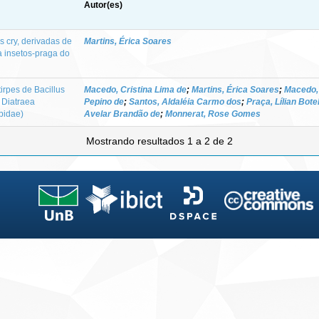
Autor(es)
s cry, derivadas de
Martins, Érica Soares
ra insetos-praga do
irpes de Bacillus
Macedo, Cristina Lima de
;
Martins, Érica Soares
;
Macedo,
a Diatraea
Pepino de
;
Santos, Aldaléia Carmo dos
;
Praça, Lílian Bote
bidae)
Avelar Brandão de
;
Monnerat, Rose Gomes
Mostrando resultados 1 a 2 de 2