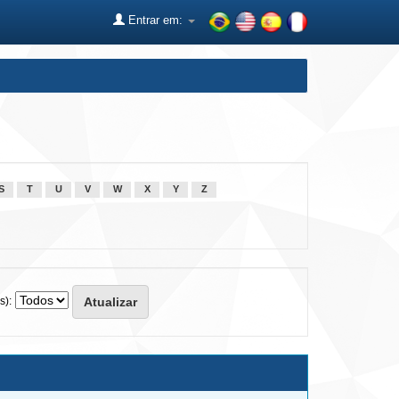
Entrar em:
S
T
U
V
W
X
Y
Z
s):