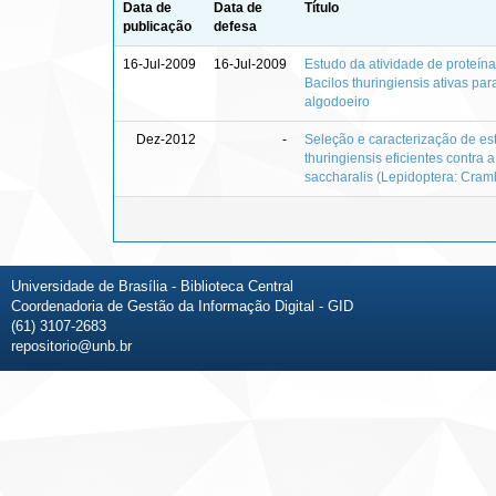
Data de
Data de
Título
publicação
defesa
16-Jul-2009
16-Jul-2009
Estudo da atividade de proteína
Bacilos thuringiensis ativas pa
algodoeiro
Dez-2012
-
Seleção e caracterização de est
thuringiensis eficientes contra 
saccharalis (Lepidoptera: Cram
Universidade de Brasília - Biblioteca Central
Coordenadoria de Gestão da Informação Digital - GID
(61) 3107-2683
repositorio@unb.br