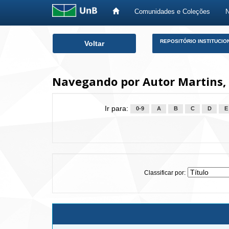
Comunidades e Coleções
Skip
REPOSITÓRIO INSTITUCIO
Voltar
navigation
Navegando por Autor Martins, 
Ir para:
0-9
A
B
C
D
E
Classificar por: