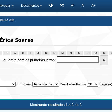
Navegar
Documentos
A-
A
A+
NAL DA UNB
Érica Soares
F
G
H
I
J
K
L
M
N
O
P
Q
R
ou entre com as primeiras letras:
Em ordem:
Resultados/Página
Registro(
Mostrando resultados 1 a 2 de 2