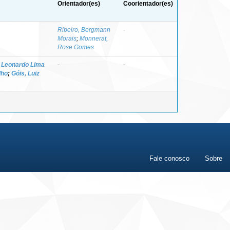
Orientador(es)
Coorientador(es)
Ribeiro, Bergmann
-
Morais
;
Monnerat,
Rose Gomes
 Leonardo Lima
-
-
lho
;
Góis, Luiz
Fale conosco
Sobre