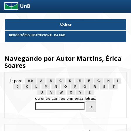
Skip
Voltar
navigation
REPOSITÓRIO INSTITUCIONAL DA UNB
Navegando por Autor Martins, Érica
Soares
Ir para:
0-9
A
B
C
D
E
F
G
H
I
J
K
L
M
N
O
P
Q
R
S
T
U
V
W
X
Y
Z
ou entre com as primeiras letras: