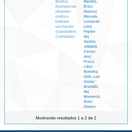
Bacillus
Martins,
thuringiensis
Érica
eficientes
Soares
;
contra a
Macedo,
Diatraea
Leonardo
saccharalis
Lima
(Lepidoptera:
Pepino
Crambidae)
de
;
Santos,
Aldaléia
Carmo
dos
;
Praça,
Lílian
Botelho
;
Góis, Luiz
Avelar
Brandão
de
;
Monnerat,
Rose
Gomes
Mostrando resultados 1 a 2 de 2