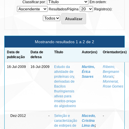
Classificar por:
Em ordem:
Resultados/Página
Registro(s):
Mostrando resultados 1 a 2 de 2
Data de
Data de
Título
Autor(es)
Orientador(es)
publicação
defesa
16-Jul-2009
16-Jul-2009
Estudo da
Martins,
Ribeiro,
atividade de
Érica
Bergmann
proteínas cry,
Soares
Morais
;
derivadas de
Monnerat,
Bacilos
Rose Gomes
thuringiensis
ativas para
insetos-praga
do algodoeiro
Dez-2012
-
Seleção e
Macedo,
-
caracterização
Cristina
de estirpes de
Lima de
;