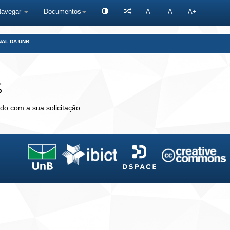
Navegar
Documentos
A-
A
A+
NAL DA UNB
s
do com a sua solicitação.