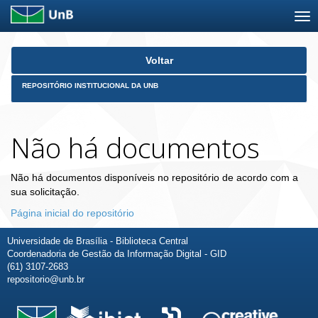
Skip
Voltar
navigation
REPOSITÓRIO INSTITUCIONAL DA UNB
Não há documentos
Não há documentos disponíveis no repositório de acordo com a
sua solicitação.
Página inicial do repositório
Universidade de Brasília - Biblioteca Central
Coordenadoria de Gestão da Informação Digital - GID
(61) 3107-2683
repositorio@unb.br