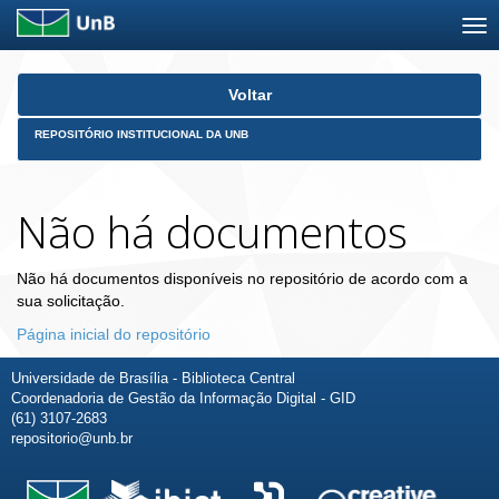
Skip
Voltar
navigation
REPOSITÓRIO INSTITUCIONAL DA UNB
Não há documentos
Não há documentos disponíveis no repositório de acordo com a
sua solicitação.
Página inicial do repositório
Universidade de Brasília - Biblioteca Central
Coordenadoria de Gestão da Informação Digital - GID
(61) 3107-2683
repositorio@unb.br