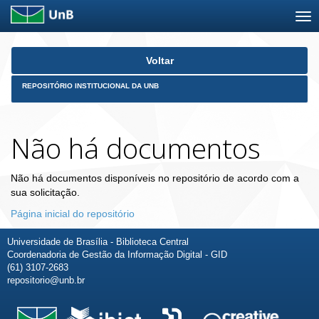
Skip
Voltar
navigation
REPOSITÓRIO INSTITUCIONAL DA UNB
Não há documentos
Não há documentos disponíveis no repositório de acordo com a
sua solicitação.
Página inicial do repositório
Universidade de Brasília - Biblioteca Central
Coordenadoria de Gestão da Informação Digital - GID
(61) 3107-2683
repositorio@unb.br