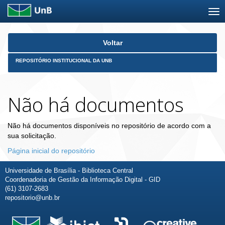
Skip
Voltar
navigation
REPOSITÓRIO INSTITUCIONAL DA UNB
Não há documentos
Não há documentos disponíveis no repositório de acordo com a
sua solicitação.
Página inicial do repositório
Universidade de Brasília - Biblioteca Central
Coordenadoria de Gestão da Informação Digital - GID
(61) 3107-2683
repositorio@unb.br