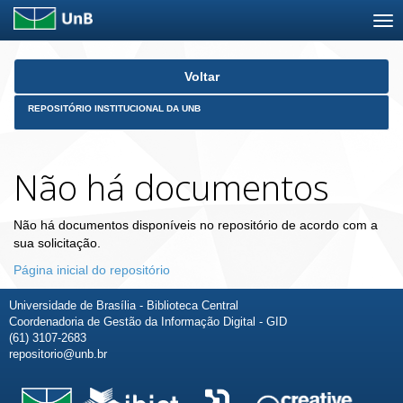
Skip
Voltar
navigation
REPOSITÓRIO INSTITUCIONAL DA UNB
Não há documentos
Não há documentos disponíveis no repositório de acordo com a
sua solicitação.
Página inicial do repositório
Universidade de Brasília - Biblioteca Central
Coordenadoria de Gestão da Informação Digital - GID
(61) 3107-2683
repositorio@unb.br