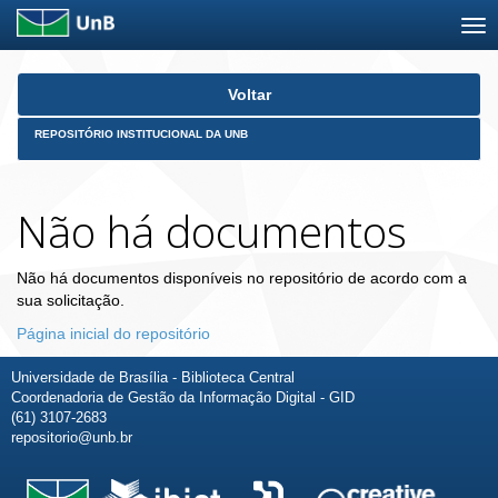
Skip
Voltar
navigation
REPOSITÓRIO INSTITUCIONAL DA UNB
Não há documentos
Não há documentos disponíveis no repositório de acordo com a
sua solicitação.
Página inicial do repositório
Universidade de Brasília - Biblioteca Central
Coordenadoria de Gestão da Informação Digital - GID
(61) 3107-2683
repositorio@unb.br