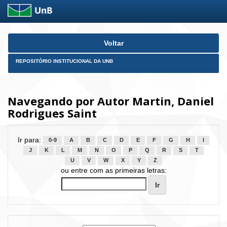
Skip
Voltar
navigation
REPOSITÓRIO INSTITUCIONAL DA UNB
Navegando por Autor Martin, Daniel
Rodrigues Saint
Ir para:
0-9
A
B
C
D
E
F
G
H
I
J
K
L
M
N
O
P
Q
R
S
T
U
V
W
X
Y
Z
ou entre com as primeiras letras: