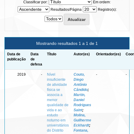
Classificar por:
Em ordem:
Resultados/Página
Registro(s):
Mostrando resultados 1 a 1 de 1
Data de
Data
Título
Autor(es)
Orientador(es)
Coor
publicação
de
defesa
2019
-
Nível
Couto,
-
-
insuficiente
Diego
de atividade
Antônio
física se
Cândido
;
associa a
Martin,
menor
Daniel
qualidade de
Rodrigues
vida e ao
Saint
;
estudo
Molina,
noturno em
Guilherme
universitários
Eckhardt
;
do Distrito
Fontana,