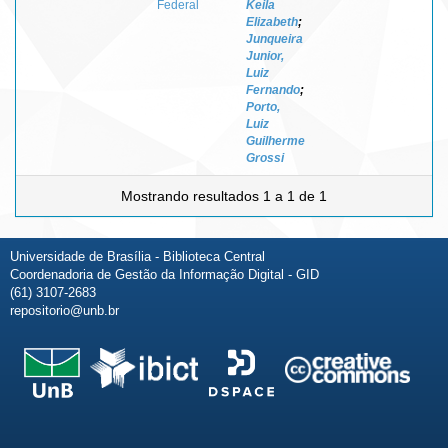
Federal
Keila
Elizabeth
;
Junqueira
Junior,
Luiz
Fernando
;
Porto,
Luiz
Guilherme
Grossi
Mostrando resultados 1 a 1 de 1
Universidade de Brasília - Biblioteca Central
Coordenadoria de Gestão da Informação Digital - GID
(61) 3107-2683
repositorio@unb.br