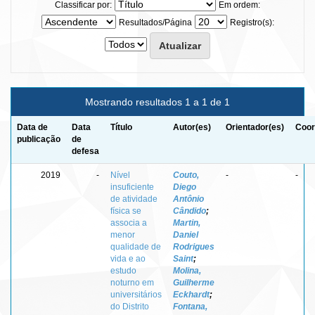
Classificar por:
Em ordem:
Resultados/Página
Registro(s):
Mostrando resultados 1 a 1 de 1
Data de
Data
Título
Autor(es)
Orientador(es)
Coor
publicação
de
defesa
2019
-
Nível
Couto,
-
-
insuficiente
Diego
de atividade
Antônio
física se
Cândido
;
associa a
Martin,
menor
Daniel
qualidade de
Rodrigues
vida e ao
Saint
;
estudo
Molina,
noturno em
Guilherme
universitários
Eckhardt
;
do Distrito
Fontana,