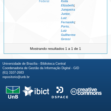
Federal
Keila
Elizabeth
;
Junqueira
Junior,
Luiz
Fernando
;
Porto,
Luiz
Guilherme
Grossi
Mostrando resultados 1 a 1 de 1
Universidade de Brasília - Biblioteca Central
Coordenadoria de Gestão da Informação Digital - GID
(61) 3107-2683
repositorio@unb.br