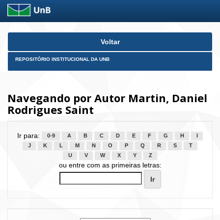
Skip
Voltar
navigation
REPOSITÓRIO INSTITUCIONAL DA UNB
Navegando por Autor Martin, Daniel
Rodrigues Saint
Ir para:
0-9
A
B
C
D
E
F
G
H
I
J
K
L
M
N
O
P
Q
R
S
T
U
V
W
X
Y
Z
ou entre com as primeiras letras: