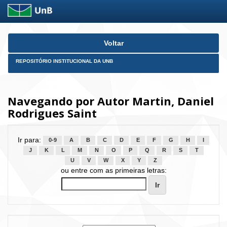
Skip
Voltar
navigation
REPOSITÓRIO INSTITUCIONAL DA UNB
Navegando por Autor Martin, Daniel
Rodrigues Saint
Ir para:
0-9
A
B
C
D
E
F
G
H
I
J
K
L
M
N
O
P
Q
R
S
T
U
V
W
X
Y
Z
ou entre com as primeiras letras: