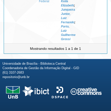
Federal
Keila
Elizabeth
;
Junqueira
Junior,
Luiz
Fernando
;
Porto,
Luiz
Guilherme
Grossi
Mostrando resultados 1 a 1 de 1
Universidade de Brasília - Biblioteca Central
Coordenadoria de Gestão da Informação Digital - GID
(61) 3107-2683
repositorio@unb.br