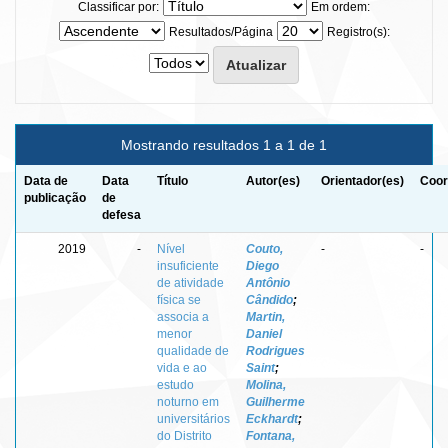
Classificar por:
Em ordem:
Resultados/Página
Registro(s):
Mostrando resultados 1 a 1 de 1
Data de
Data
Título
Autor(es)
Orientador(es)
Coor
publicação
de
defesa
2019
-
Nível
Couto,
-
-
insuficiente
Diego
de atividade
Antônio
física se
Cândido
;
associa a
Martin,
menor
Daniel
qualidade de
Rodrigues
vida e ao
Saint
;
estudo
Molina,
noturno em
Guilherme
universitários
Eckhardt
;
do Distrito
Fontana,