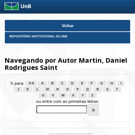
Skip
Voltar
navigation
REPOSITÓRIO INSTITUCIONAL DA UNB
Navegando por Autor Martin, Daniel
Rodrigues Saint
Ir para:
0-9
A
B
C
D
E
F
G
H
I
J
K
L
M
N
O
P
Q
R
S
T
U
V
W
X
Y
Z
ou entre com as primeiras letras: