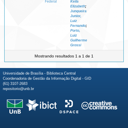
Federal
Keila
Elizabeth
;
Junqueira
Junior,
Luiz
Fernando
;
Porto,
Luiz
Guilherme
Grossi
Mostrando resultados 1 a 1 de 1
Universidade de Brasília - Biblioteca Central
Coordenadoria de Gestão da Informação Digital - GID
(61) 3107-2683
repositorio@unb.br