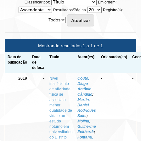
Classificar por:
Em ordem:
Resultados/Página
Registro(s):
Mostrando resultados 1 a 1 de 1
Data de
Data
Título
Autor(es)
Orientador(es)
Coor
publicação
de
defesa
2019
-
Nível
Couto,
-
-
insuficiente
Diego
de atividade
Antônio
física se
Cândido
;
associa a
Martin,
menor
Daniel
qualidade de
Rodrigues
vida e ao
Saint
;
estudo
Molina,
noturno em
Guilherme
universitários
Eckhardt
;
do Distrito
Fontana,