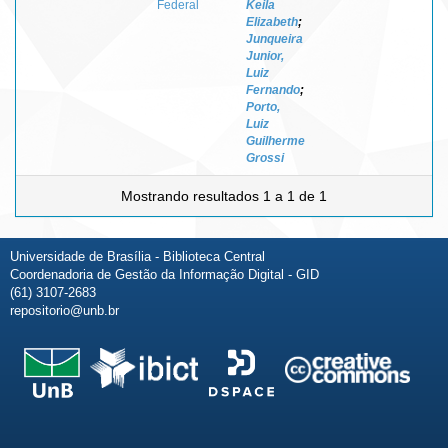
Federal
Keila
Elizabeth
;
Junqueira
Junior,
Luiz
Fernando
;
Porto,
Luiz
Guilherme
Grossi
Mostrando resultados 1 a 1 de 1
Universidade de Brasília - Biblioteca Central
Coordenadoria de Gestão da Informação Digital - GID
(61) 3107-2683
repositorio@unb.br