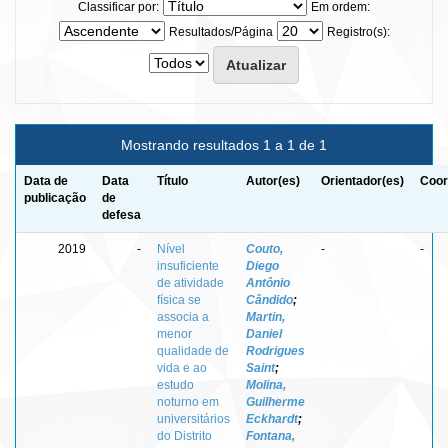
Classificar por:
Em ordem:
Resultados/Página
Registro(s):
Mostrando resultados 1 a 1 de 1
Data de
Data
Título
Autor(es)
Orientador(es)
Coor
publicação
de
defesa
2019
-
Nível
Couto,
-
-
insuficiente
Diego
de atividade
Antônio
física se
Cândido
;
associa a
Martin,
menor
Daniel
qualidade de
Rodrigues
vida e ao
Saint
;
estudo
Molina,
noturno em
Guilherme
universitários
Eckhardt
;
do Distrito
Fontana,