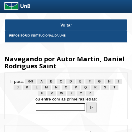
Skip
Voltar
navigation
REPOSITÓRIO INSTITUCIONAL DA UNB
Navegando por Autor Martin, Daniel
Rodrigues Saint
Ir para:
0-9
A
B
C
D
E
F
G
H
I
J
K
L
M
N
O
P
Q
R
S
T
U
V
W
X
Y
Z
ou entre com as primeiras letras: