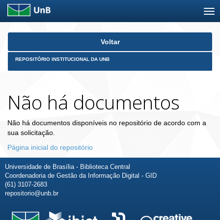
Skip
Voltar
navigation
REPOSITÓRIO INSTITUCIONAL DA UNB
Não há documentos
Não há documentos disponíveis no repositório de acordo com a
sua solicitação.
Página inicial do repositório
Universidade de Brasília - Biblioteca Central
Coordenadoria de Gestão da Informação Digital - GID
(61) 3107-2683
repositorio@unb.br