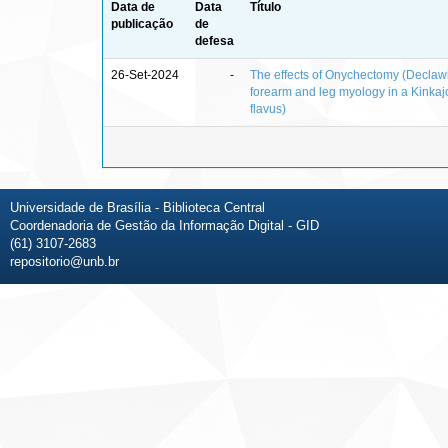
Data de
Data
Título
publicação
de
defesa
26-Set-2024
-
The effects of Onychectomy (Declaw
forearm and leg myology in a Kinkaj
flavus)
Universidade de Brasília - Biblioteca Central
Coordenadoria de Gestão da Informação Digital - GID
(61) 3107-2683
repositorio@unb.br