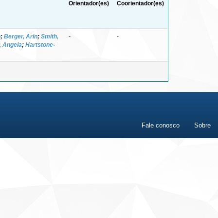
Orientador(es)
Coorientador(es)
o
;
Berger, Arin
;
Smith,
-
-
, Angela
;
Hartstone-
Fale conosco
Sobre