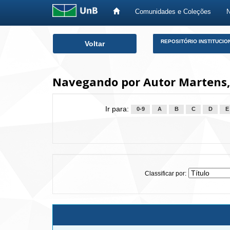
Comunidades e Coleções
Skip
REPOSITÓRIO INSTITUCIO
Voltar
navigation
Navegando por Autor Martens, 
Ir para:
0-9
A
B
C
D
E
Classificar por: