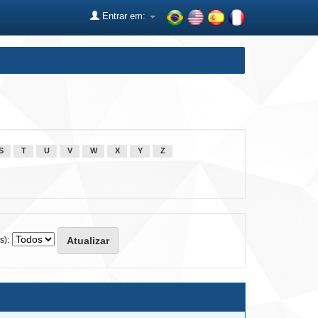
Entrar em:
S
T
U
V
W
X
Y
Z
s):