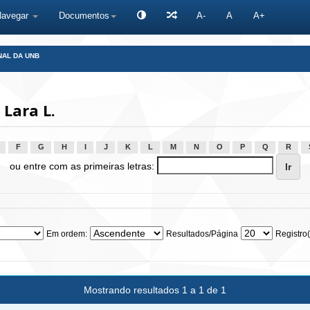
Navegar
Documentos
A-
A
A+
NAL DA UNB
Lara L.
F
G
H
I
J
K
L
M
N
O
P
Q
R
ou entre com as primeiras letras:
Em ordem:
Resultados/Página
Registro(
Mostrando resultados 1 a 1 de 1