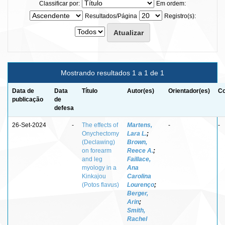
Classificar por:
Em ordem:
Resultados/Página
Registro(s):
Mostrando resultados 1 a 1 de 1
Data de
Data
Título
Autor(es)
Orientador(es)
Co
publicação
de
defesa
26-Set-2024
-
The effects of
Martens,
-
-
Onychectomy
Lara L.
;
(Declawing)
Brown,
on forearm
Reece A.
;
and leg
Faillace,
myology in a
Ana
Kinkajou
Carolina
(Potos flavus)
Lourenço
;
Berger,
Arin
;
Smith,
Rachel