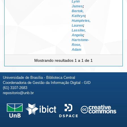
Lynn
James
;
Bertok,
Kathryn
;
Humphries,
Lauren
;
Lassiter,
Angela
;
Hartstone-
Rose,
Adam
Mostrando resultados 1 a 1 de 1
Universidade de Brasília - Biblioteca Central
Coordenadoria de Gestão da Informação Digital - GID
(61) 3107-2683
repositorio@unb.br