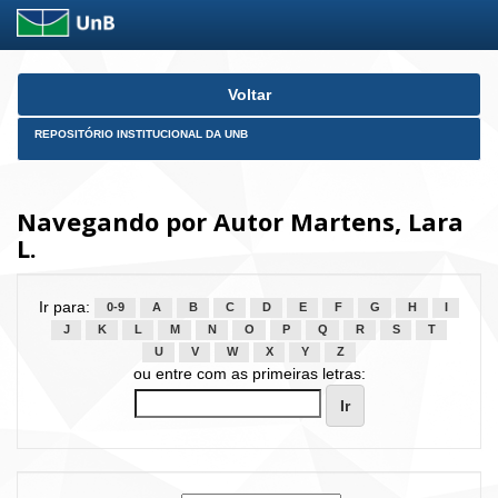
Skip
Voltar
navigation
REPOSITÓRIO INSTITUCIONAL DA UNB
Navegando por Autor Martens, Lara
L.
Ir para:
0-9
A
B
C
D
E
F
G
H
I
J
K
L
M
N
O
P
Q
R
S
T
U
V
W
X
Y
Z
ou entre com as primeiras letras: