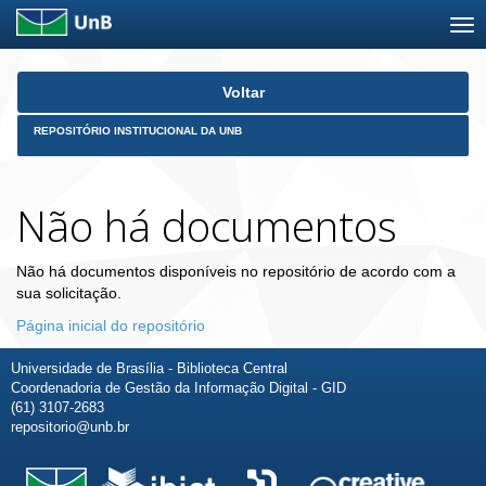
Skip
Voltar
navigation
REPOSITÓRIO INSTITUCIONAL DA UNB
Não há documentos
Não há documentos disponíveis no repositório de acordo com a
sua solicitação.
Página inicial do repositório
Universidade de Brasília - Biblioteca Central
Coordenadoria de Gestão da Informação Digital - GID
(61) 3107-2683
repositorio@unb.br