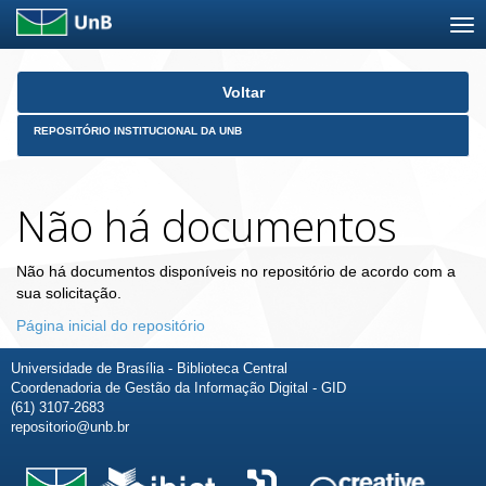
Skip
Voltar
navigation
REPOSITÓRIO INSTITUCIONAL DA UNB
Não há documentos
Não há documentos disponíveis no repositório de acordo com a
sua solicitação.
Página inicial do repositório
Universidade de Brasília - Biblioteca Central
Coordenadoria de Gestão da Informação Digital - GID
(61) 3107-2683
repositorio@unb.br