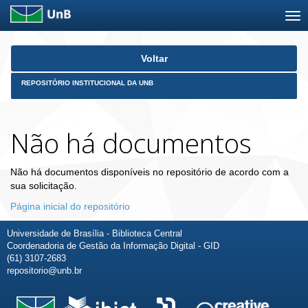
Skip
Voltar
navigation
REPOSITÓRIO INSTITUCIONAL DA UNB
Não há documentos
Não há documentos disponíveis no repositório de acordo com a
sua solicitação.
Página inicial do repositório
Universidade de Brasília - Biblioteca Central
Coordenadoria de Gestão da Informação Digital - GID
(61) 3107-2683
repositorio@unb.br