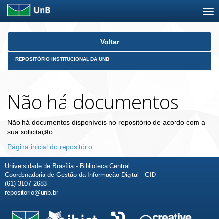
Skip
Voltar
navigation
REPOSITÓRIO INSTITUCIONAL DA UNB
Não há documentos
Não há documentos disponíveis no repositório de acordo com a
sua solicitação.
Página inicial do repositório
Universidade de Brasília - Biblioteca Central
Coordenadoria de Gestão da Informação Digital - GID
(61) 3107-2683
repositorio@unb.br