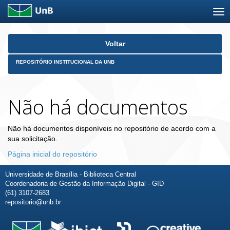
Skip
Voltar
navigation
REPOSITÓRIO INSTITUCIONAL DA UNB
Não há documentos
Não há documentos disponíveis no repositório de acordo com a
sua solicitação.
Página inicial do repositório
Universidade de Brasília - Biblioteca Central
Coordenadoria de Gestão da Informação Digital - GID
(61) 3107-2683
repositorio@unb.br