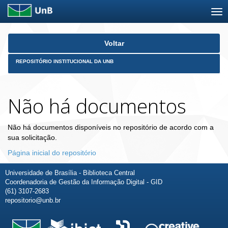
Skip
Voltar
navigation
REPOSITÓRIO INSTITUCIONAL DA UNB
Não há documentos
Não há documentos disponíveis no repositório de acordo com a
sua solicitação.
Página inicial do repositório
Universidade de Brasília - Biblioteca Central
Coordenadoria de Gestão da Informação Digital - GID
(61) 3107-2683
repositorio@unb.br