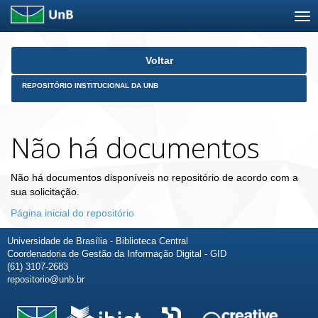
Skip
Voltar
navigation
REPOSITÓRIO INSTITUCIONAL DA UNB
Não há documentos
Não há documentos disponíveis no repositório de acordo com a
sua solicitação.
Página inicial do repositório
Universidade de Brasília - Biblioteca Central
Coordenadoria de Gestão da Informação Digital - GID
(61) 3107-2683
repositorio@unb.br