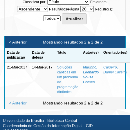
Classificar por:
Em ordem:
Resultados/Página
Registro(s):
< Anterior
Mostrando resultados 2 a 2 de 2
Data de
Data de
Título
Autor(es)
Orientador(es)
publicação
defesa
21-Mai-2017
14-Mar-2017
Soluções
Marinho,
Cajueiro,
caóticas em
Leonardo
Daniel Oliveira
um problema
Sousa
de
Gomes
programação
dinâmica
< Anterior
Mostrando resultados 2 a 2 de 2
Universidade de Brasília - Biblioteca Central
Coordenadoria de Gestão da Informação Digital - GID