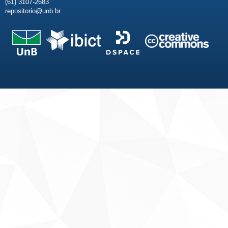
(61) 3107-2683
repositorio@unb.br
Fale conosco
Sobre