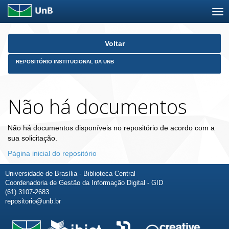
Skip
Voltar
navigation
REPOSITÓRIO INSTITUCIONAL DA UNB
Não há documentos
Não há documentos disponíveis no repositório de acordo com a
sua solicitação.
Página inicial do repositório
Universidade de Brasília - Biblioteca Central
Coordenadoria de Gestão da Informação Digital - GID
(61) 3107-2683
repositorio@unb.br