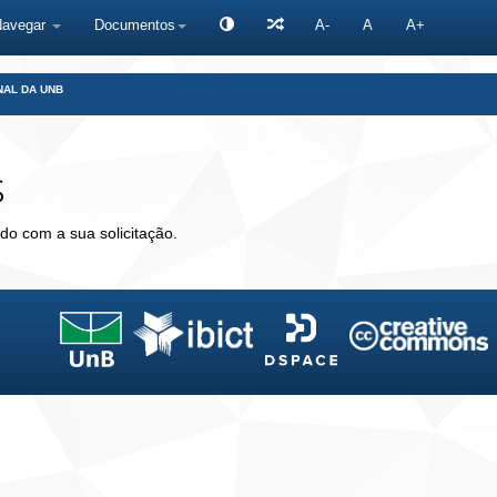
Navegar
Documentos
A-
A
A+
NAL DA UNB
s
do com a sua solicitação.