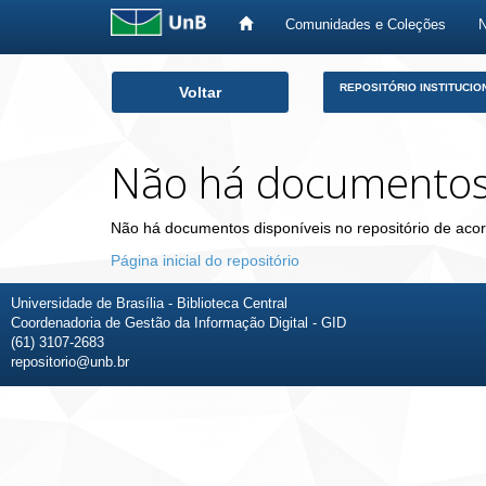
Comunidades e Coleções
Skip
REPOSITÓRIO INSTITUCIO
Voltar
navigation
Não há documento
Não há documentos disponíveis no repositório de acor
Página inicial do repositório
Universidade de Brasília - Biblioteca Central
Coordenadoria de Gestão da Informação Digital - GID
(61) 3107-2683
repositorio@unb.br