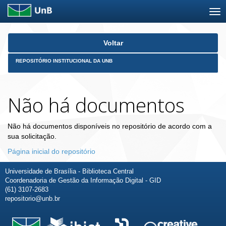
Skip
Voltar
navigation
REPOSITÓRIO INSTITUCIONAL DA UNB
Não há documentos
Não há documentos disponíveis no repositório de acordo com a
sua solicitação.
Página inicial do repositório
Universidade de Brasília - Biblioteca Central
Coordenadoria de Gestão da Informação Digital - GID
(61) 3107-2683
repositorio@unb.br