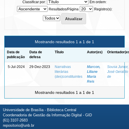
Classificar por:
Em ordem:
Resultados/Página
Registro(s):
Mostrando resultados 1 a 1 de 1
Data de
Data de
Título
Autor(es)
Orientador(e
publicação
defesa
5-Jul-2024
29-Dez-2023
Narrativas
Marcon,
Sousa Junior,
literárias
Liliane
José Geraldo
(des)constituintes
Maria
de
Reis
Mostrando resultados 1 a 1 de 1
Universidade de Brasília - Biblioteca Central
Coordenadoria de Gestão da Informação Digital - GID
(61) 3107-2683
repositorio@unb.br