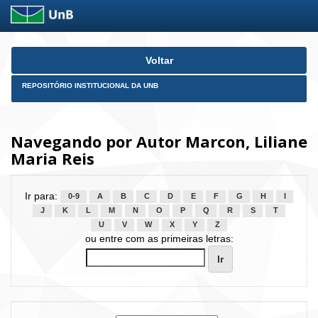
Skip
Voltar
navigation
REPOSITÓRIO INSTITUCIONAL DA UNB
Navegando por Autor Marcon, Liliane
Maria Reis
Ir para:
0-9
A
B
C
D
E
F
G
H
I
J
K
L
M
N
O
P
Q
R
S
T
U
V
W
X
Y
Z
ou entre com as primeiras letras: