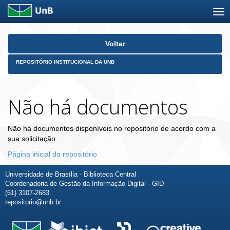
Skip
Voltar
navigation
REPOSITÓRIO INSTITUCIONAL DA UNB
Não há documentos
Não há documentos disponíveis no repositório de acordo com a
sua solicitação.
Página inicial do repositório
Universidade de Brasília - Biblioteca Central
Coordenadoria de Gestão da Informação Digital - GID
(61) 3107-2683
repositorio@unb.br