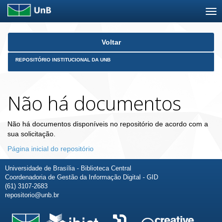
Skip
Voltar
navigation
REPOSITÓRIO INSTITUCIONAL DA UNB
Não há documentos
Não há documentos disponíveis no repositório de acordo com a
sua solicitação.
Página inicial do repositório
Universidade de Brasília - Biblioteca Central
Coordenadoria de Gestão da Informação Digital - GID
(61) 3107-2683
repositorio@unb.br