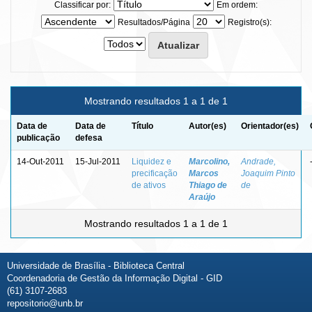
Classificar por:
Em ordem:
Resultados/Página
Registro(s):
Mostrando resultados 1 a 1 de 1
Data de
Data de
Título
Autor(es)
Orientador(es)
publicação
defesa
14-Out-2011
15-Jul-2011
Liquidez e
Marcolino,
Andrade,
precificação
Marcos
Joaquim Pinto
de ativos
Thiago de
de
Araújo
Mostrando resultados 1 a 1 de 1
Universidade de Brasília - Biblioteca Central
Coordenadoria de Gestão da Informação Digital - GID
(61) 3107-2683
repositorio@unb.br