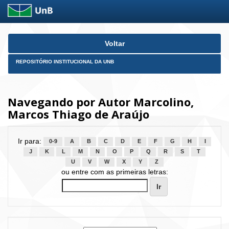
Skip
Voltar
navigation
REPOSITÓRIO INSTITUCIONAL DA UNB
Navegando por Autor Marcolino,
Marcos Thiago de Araújo
Ir para:
0-9
A
B
C
D
E
F
G
H
I
J
K
L
M
N
O
P
Q
R
S
T
U
V
W
X
Y
Z
ou entre com as primeiras letras: