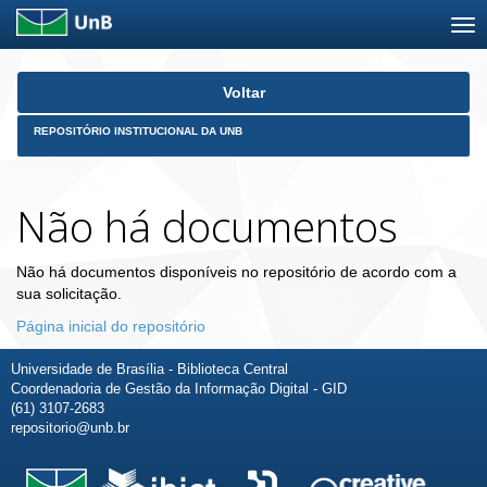
Skip
Voltar
navigation
REPOSITÓRIO INSTITUCIONAL DA UNB
Não há documentos
Não há documentos disponíveis no repositório de acordo com a
sua solicitação.
Página inicial do repositório
Universidade de Brasília - Biblioteca Central
Coordenadoria de Gestão da Informação Digital - GID
(61) 3107-2683
repositorio@unb.br