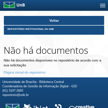
Skip
Voltar
navigation
REPOSITÓRIO INSTITUCIONAL DA UNB
Não há documentos
Não há documentos disponíveis no repositório de acordo com a
sua solicitação.
Página inicial do repositório
Universidade de Brasília - Biblioteca Central
Coordenadoria de Gestão da Informação Digital - GID
(61) 3107-2683
repositorio@unb.br