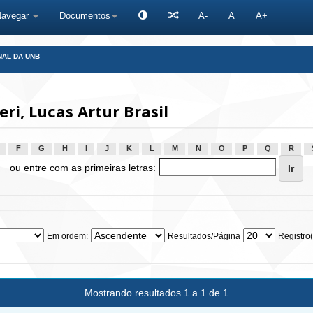
Navegar
Documentos
A-
A
A+
NAL DA UNB
i, Lucas Artur Brasil
F
G
H
I
J
K
L
M
N
O
P
Q
R
ou entre com as primeiras letras:
Em ordem:
Resultados/Página
Registro(
Mostrando resultados 1 a 1 de 1