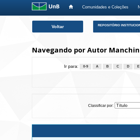
Comunidades e Coleções
Skip
REPOSITÓRIO INSTITUCIO
Voltar
navigation
Navegando por Autor Manchiner
Ir para:
0-9
A
B
C
D
E
Classificar por: