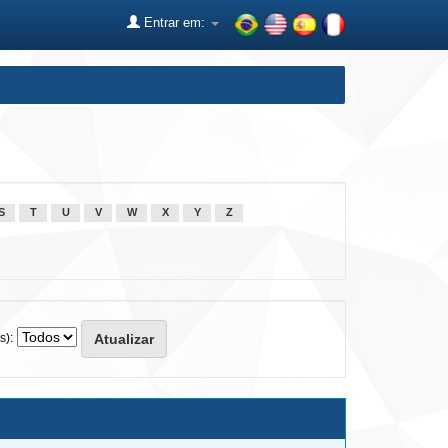
Entrar em:
S
T
U
V
W
X
Y
Z
s):