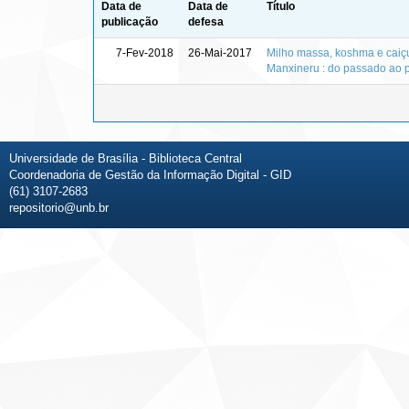
Data de
Data de
Título
publicação
defesa
7-Fev-2018
26-Mai-2017
Milho massa, koshma e caiç
Manxineru : do passado ao 
Universidade de Brasília - Biblioteca Central
Coordenadoria de Gestão da Informação Digital - GID
(61) 3107-2683
repositorio@unb.br