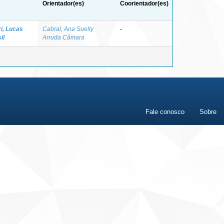
Orientador(es)
Coorientador(es)
i, Lucas
Cabral, Ana Suelly
-
il
Arruda Câmara
Fale conosco
Sobre