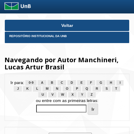
Skip
Voltar
navigation
REPOSITÓRIO INSTITUCIONAL DA UNB
Navegando por Autor Manchineri,
Lucas Artur Brasil
Ir para:
0-9
A
B
C
D
E
F
G
H
I
J
K
L
M
N
O
P
Q
R
S
T
U
V
W
X
Y
Z
ou entre com as primeiras letras: