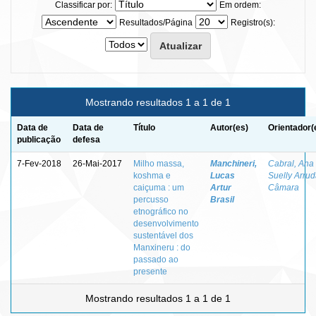
Classificar por:
Em ordem:
Resultados/Página
Registro(s):
Mostrando resultados 1 a 1 de 1
Data de
Data de
Título
Autor(es)
Orientador(
publicação
defesa
7-Fev-2018
26-Mai-2017
Milho massa,
Manchineri,
Cabral, Ana
koshma e
Lucas
Suelly Arru
caiçuma : um
Artur
Câmara
percusso
Brasil
etnográfico no
desenvolvimento
sustentável dos
Manxineru : do
passado ao
presente
Mostrando resultados 1 a 1 de 1