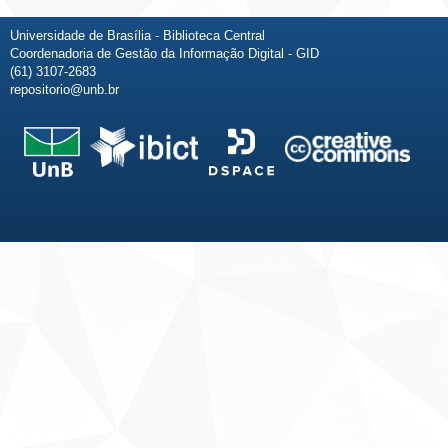
Universidade de Brasília - Biblioteca Central
Coordenadoria de Gestão da Informação Digital - GID
(61) 3107-2683
repositorio@unb.br
Fale conosco
Sobre