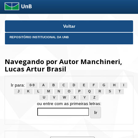
Skip
Voltar
navigation
REPOSITÓRIO INSTITUCIONAL DA UNB
Navegando por Autor Manchineri,
Lucas Artur Brasil
Ir para:
0-9
A
B
C
D
E
F
G
H
I
J
K
L
M
N
O
P
Q
R
S
T
U
V
W
X
Y
Z
ou entre com as primeiras letras: