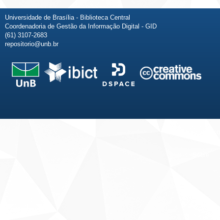
Universidade de Brasília - Biblioteca Central
Coordenadoria de Gestão da Informação Digital - GID
(61) 3107-2683
repositorio@unb.br
Fale conosco
Sobre