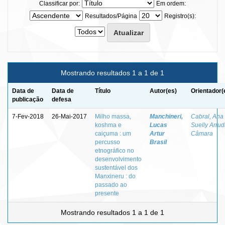
Classificar por:
Em ordem:
Resultados/Página
Registro(s):
Mostrando resultados 1 a 1 de 1
Data de
Data de
Título
Autor(es)
Orientador(
publicação
defesa
7-Fev-2018
26-Mai-2017
Milho massa,
Manchineri,
Cabral, Ana
koshma e
Lucas
Suelly Arru
caiçuma : um
Artur
Câmara
percusso
Brasil
etnográfico no
desenvolvimento
sustentável dos
Manxineru : do
passado ao
presente
Mostrando resultados 1 a 1 de 1