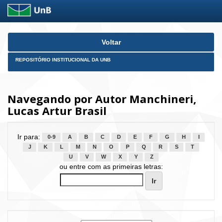
Skip
Voltar
navigation
REPOSITÓRIO INSTITUCIONAL DA UNB
Navegando por Autor Manchineri,
Lucas Artur Brasil
Ir para:
0-9
A
B
C
D
E
F
G
H
I
J
K
L
M
N
O
P
Q
R
S
T
U
V
W
X
Y
Z
ou entre com as primeiras letras: