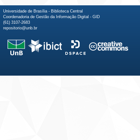
Universidade de Brasília - Biblioteca Central
Coordenadoria de Gestão da Informação Digital - GID
(61) 3107-2683
repositorio@unb.br
Fale conosco
Sobre