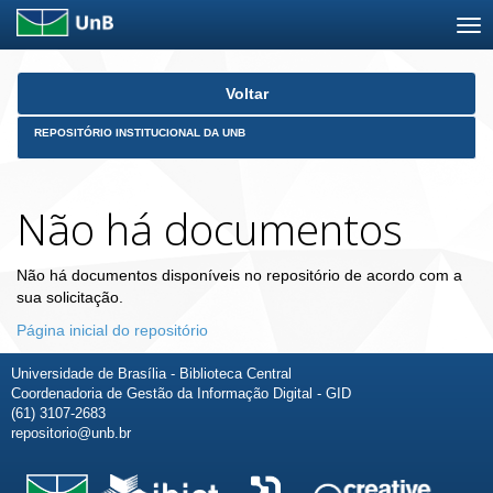
Skip
Voltar
navigation
REPOSITÓRIO INSTITUCIONAL DA UNB
Não há documentos
Não há documentos disponíveis no repositório de acordo com a
sua solicitação.
Página inicial do repositório
Universidade de Brasília - Biblioteca Central
Coordenadoria de Gestão da Informação Digital - GID
(61) 3107-2683
repositorio@unb.br