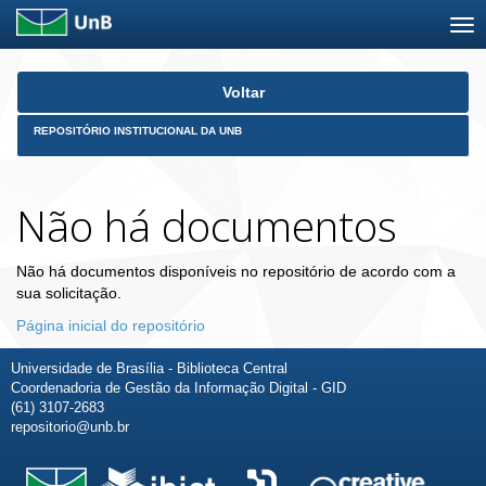
Skip
Voltar
navigation
REPOSITÓRIO INSTITUCIONAL DA UNB
Não há documentos
Não há documentos disponíveis no repositório de acordo com a
sua solicitação.
Página inicial do repositório
Universidade de Brasília - Biblioteca Central
Coordenadoria de Gestão da Informação Digital - GID
(61) 3107-2683
repositorio@unb.br