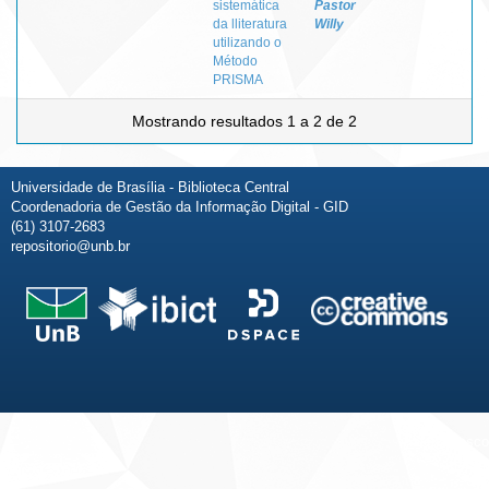
sistemática
Pastor
da lliteratura
Willy
utilizando o
Método
PRISMA
Mostrando resultados 1 a 2 de 2
Universidade de Brasília - Biblioteca Central
Coordenadoria de Gestão da Informação Digital - GID
(61) 3107-2683
repositorio@unb.br
Fale conosco