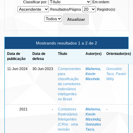
Classificar por:
Em ordem:
Resultados/Página
Registro(s):
Mostrando resultados 1 a 2 de 2
Data de
Data de
Título
Autor(es)
Orientador(es)
publicação
defesa
11-Jun-2024
30-Jun-2023
Componentes
Mahema,
Gonzales
para
Kevin
Taco, Pastor
classificação
Masinda
Willy
de corredores
rodoviários
inteligentes
no Brasil
2021
-
Corredores
Mahema,
-
Rodoviários
Kevin
Inteligentes
Masinda
;
(CRIs) : uma
Gonzales
revisão
Taco,