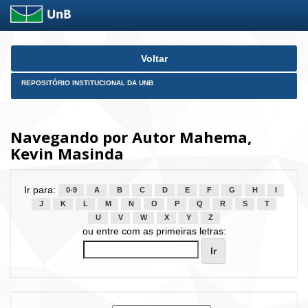
Skip
Voltar
navigation
REPOSITÓRIO INSTITUCIONAL DA UNB
Navegando por Autor Mahema,
Kevin Masinda
Ir para:
0-9
A
B
C
D
E
F
G
H
I
J
K
L
M
N
O
P
Q
R
S
T
U
V
W
X
Y
Z
ou entre com as primeiras letras: