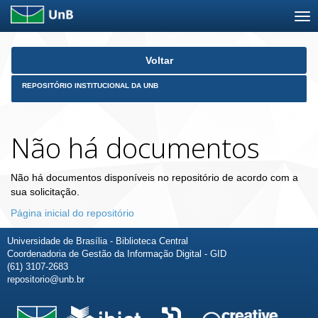
Skip
Voltar
navigation
REPOSITÓRIO INSTITUCIONAL DA UNB
Não há documentos
Não há documentos disponíveis no repositório de acordo com a
sua solicitação.
Página inicial do repositório
Universidade de Brasília - Biblioteca Central
Coordenadoria de Gestão da Informação Digital - GID
(61) 3107-2683
repositorio@unb.br