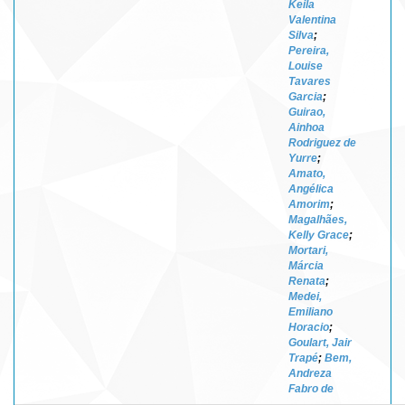
Keila
Valentina
Silva
;
Pereira,
Louise
Tavares
Garcia
;
Guirao,
Ainhoa
Rodriguez de
Yurre
;
Amato,
Angélica
Amorim
;
Magalhães,
Kelly Grace
;
Mortari,
Márcia
Renata
;
Medei,
Emiliano
Horacio
;
Goulart, Jair
Trapé
;
Bem,
Andreza
Fabro de