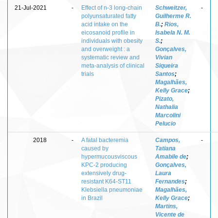
21-Jul-2021
-
Effect of n-3 long-chain
Schweitzer,
-
polyunsaturated fatty
Guilherme R.
acid intake on the
B.
;
Rios,
eicosanoid profile in
Isabela N. M.
individuals with obesity
S.
;
and overweight : a
Gonçalves,
systematic review and
Vivian
meta-analysis of clinical
Siqueira
trials
Santos
;
Magalhães,
Kelly Grace
;
Pizato,
Nathalia
Marcolini
Pelucio
2018
-
A fatal bacteremia
Campos,
-
caused by
Tatiana
hypermucousviscous
Amabile de
;
KPC-2 producing
Gonçalves,
extensively drug-
Laura
resistant K64-ST11
Fernandes
;
Klebsiella pneumoniae
Magalhães,
in Brazil
Kelly Grace
;
Martins,
Vicente de