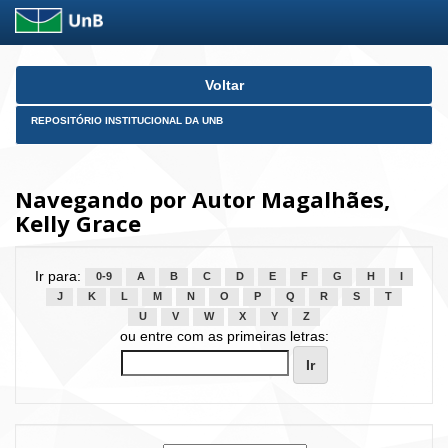
Skip
Voltar
navigation
REPOSITÓRIO INSTITUCIONAL DA UNB
Navegando por Autor Magalhães,
Kelly Grace
Ir para:
0-9
A
B
C
D
E
F
G
H
I
J
K
L
M
N
O
P
Q
R
S
T
U
V
W
X
Y
Z
ou entre com as primeiras letras: