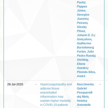
Paulo
;
Pappas
Júnior,
Georgios
Joannis
;
Peirano,
Gisele
;
Pitout,
Johann D. D.
;
Gonçalves,
Guilherme
Bartolomeu
;
Furlan, João
Pedro Rueda
;
Stehling,
Eliana
Guedes
;
Pitondo-Silva,
André
28-Jul-2020
-
Hypercoagulopathy and
Nascimento,
-
adipose tissue
Gabriel
exacerbated
Pasquarelli
inflammation may
do
;
Melo,
explain higher mortality
Heloísa
in COVID-19 patients
Antoniella