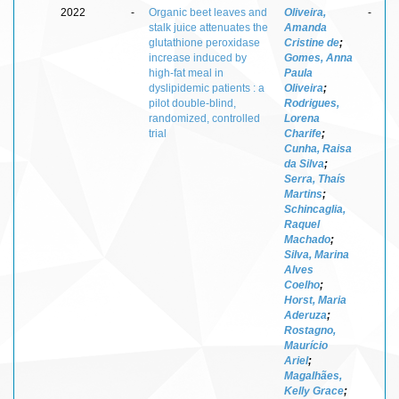
2022
-
Organic beet leaves and
Oliveira,
-
stalk juice attenuates the
Amanda
glutathione peroxidase
Cristine de
;
increase induced by
Gomes, Anna
high-fat meal in
Paula
dyslipidemic patients : a
Oliveira
;
pilot double-blind,
Rodrigues,
randomized, controlled
Lorena
trial
Charife
;
Cunha, Raisa
da Silva
;
Serra, Thaís
Martins
;
Schincaglia,
Raquel
Machado
;
Silva, Marina
Alves
Coelho
;
Horst, Maria
Aderuza
;
Rostagno,
Maurício
Ariel
;
Magalhães,
Kelly Grace
;