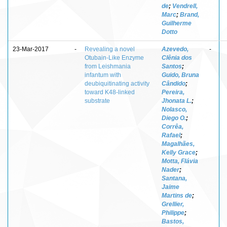
de
;
Vendrell,
Marc
;
Brand,
Guilherme
Dotto
23-Mar-2017
-
Revealing a novel
Azevedo,
-
Otubain-Like Enzyme
Clênia dos
from Leishmania
Santos
;
infantum with
Guido, Bruna
deubiquitinating activity
Cândido
;
toward K48-linked
Pereira,
substrate
Jhonata L.
;
Nolasco,
Diego O.
;
Corrêa,
Rafael
;
Magalhães,
Kelly Grace
;
Motta, Flávia
Nader
;
Santana,
Jaime
Martins de
;
Grellier,
Philippe
;
Bastos,