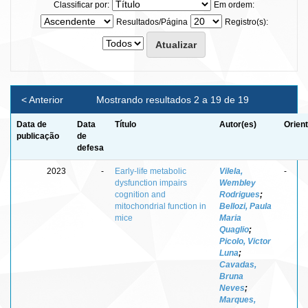
Classificar por:
Em ordem:
Resultados/Página
Registro(s):
< Anterior
Mostrando resultados 2 a 19 de 19
Data de
Data
Título
Autor(es)
Orien
publicação
de
defesa
2023
-
Early-life metabolic
Vilela,
-
dysfunction impairs
Wembley
cognition and
Rodrigues
;
mitochondrial function in
Bellozi, Paula
mice
Maria
Quaglio
;
Picolo, Victor
Luna
;
Cavadas,
Bruna
Neves
;
Marques,