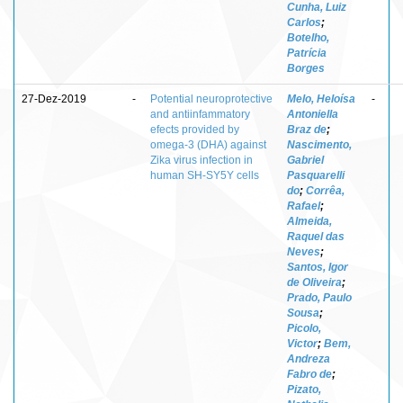
Cunha, Luiz
Carlos
;
Botelho,
Patrícia
Borges
27-Dez-2019
-
Potential neuroprotective
Melo, Heloísa
-
and antiinfammatory
Antoniella
efects provided by
Braz de
;
omega-3 (DHA) against
Nascimento,
Zika virus infection in
Gabriel
human SH-SY5Y cells
Pasquarelli
do
;
Corrêa,
Rafael
;
Almeida,
Raquel das
Neves
;
Santos, Igor
de Oliveira
;
Prado, Paulo
Sousa
;
Picolo,
Victor
;
Bem,
Andreza
Fabro de
;
Pizato,